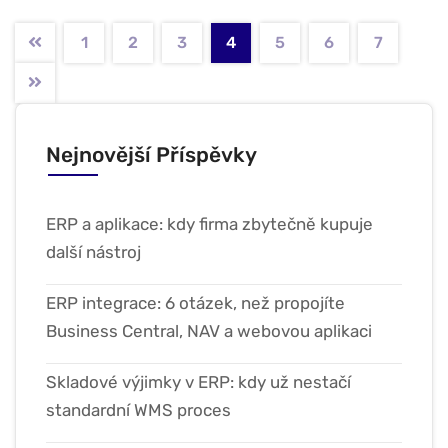
1
2
3
4
5
6
7
Nejnovější Příspěvky
ERP a aplikace: kdy firma zbytečně kupuje
další nástroj
ERP integrace: 6 otázek, než propojíte
Business Central, NAV a webovou aplikaci
Skladové výjimky v ERP: kdy už nestačí
standardní WMS proces