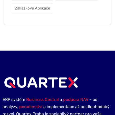
Zakázkové Aplikace
ERP systém
Business Central
a
podpora NAV
– od
analýzy,
poradenství
a implementace až po dlouhodobý
rozvoj. Quartex Praha je spolehlivý partner pro vaše