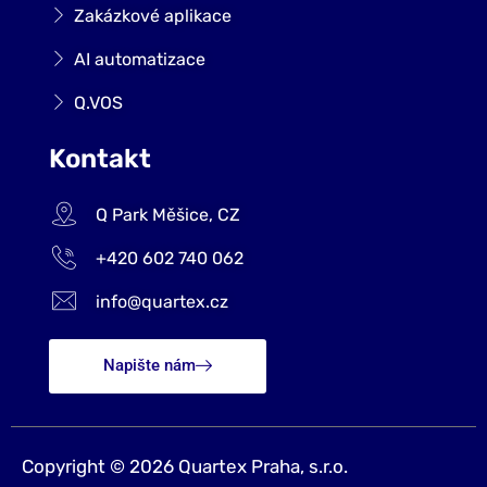
Zakázkové aplikace
AI automatizace
Q.VOS
Kontakt
Q Park Měšice, CZ
+420 602 740 062
info@quartex.cz
Napište nám
Copyright © 2026 Quartex Praha, s.r.o.