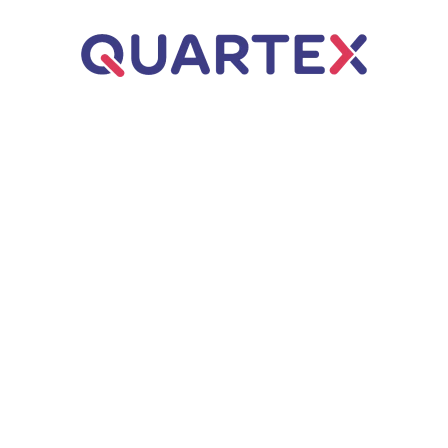
Úvod
ERP řešení
Business Central
Dynamics NAV
Q.WMS – Řízený sklad
Poradenství
Webové aplikace
Q.Invoice
Zakázkové aplikace
AI automatizace
Q.VOS
Projekty