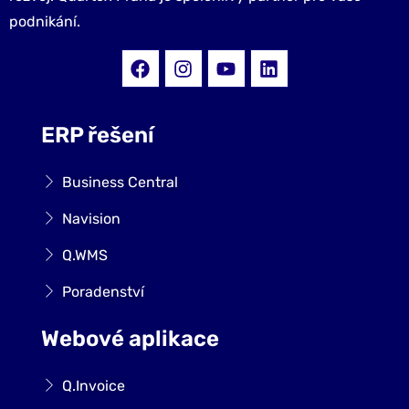
podnikání.
ERP řešení
Business Central
Navision
Q.WMS
Poradenství
Webové aplikace
Q.Invoice