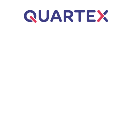
Úvod
ERP řešení
Business Central
Dynamics NAV
Q.WMS – Řízený sklad
Poradenství
Webové aplikace
Q.Invoice
Zakázkové aplikace
AI automatizace
Q.VOS
Projekty