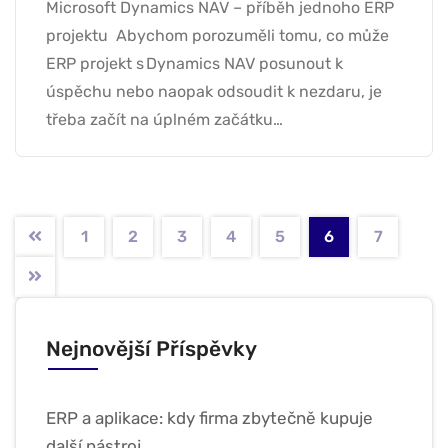
Microsoft Dynamics NAV – příběh jednoho ERP
projektu Abychom porozuměli tomu, co může
ERP projekt s Dynamics NAV posunout k
úspěchu nebo naopak odsoudit k nezdaru, je
třeba začít na úplném začátku…
1
2
3
4
5
6
7
Nejnovější Příspěvky
ERP a aplikace: kdy firma zbytečně kupuje
další nástroj