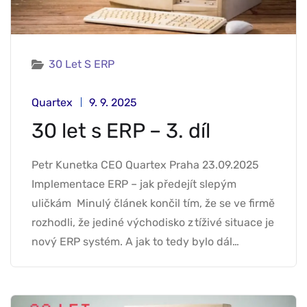
30 Let S ERP
Quartex
9. 9. 2025
30 let s ERP – 3. díl
Petr Kunetka CEO Quartex Praha 23.09.2025
Implementace ERP – jak předejít slepým
uličkám Minulý článek končil tím, že se ve firmě
rozhodli, že jediné východisko z tíživé situace je
nový ERP systém. A jak to tedy bylo dál…