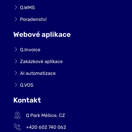
Q.WMS
Poradenství
Webové aplikace
Q.Invoice
Zakázkové aplikace
AI automatizace
Q.VOS
Kontakt
Q Park Měšice, CZ
+420 602 740 062