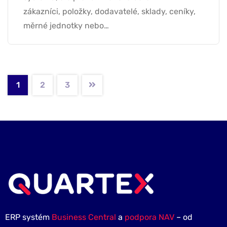
zákazníci, položky, dodavatelé, sklady, ceníky,
měrné jednotky nebo…
1
2
3
ERP systém
Business Central
a
podpora NAV
– od