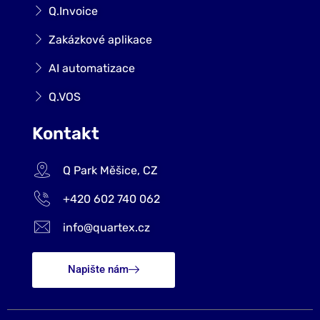
Q.Invoice
Zakázkové aplikace
AI automatizace
Q.VOS
Kontakt
Q Park Měšice, CZ
+420 602 740 062
info@quartex.cz
Napište nám