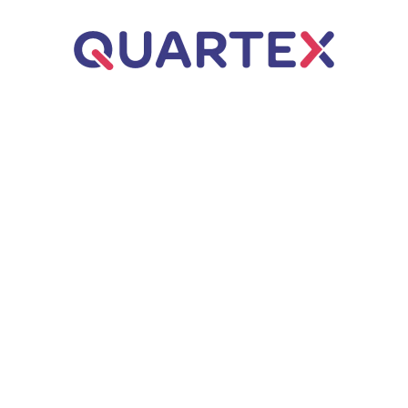
Úvod
ERP řešení
Business Central
Dynamics NAV
Q.WMS – Řízený sklad
Poradenství
Webové aplikace
Q.Invoice
Zakázkové aplikace
AI automatizace
Q.VOS
Projekty