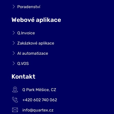
Poradenství
Webové aplikace
Q.Invoice
Zakázkové aplikace
AI automatizace
Q.VOS
Kontakt
Q Park Měšice, CZ
+420 602 740 062
info@quartex.cz