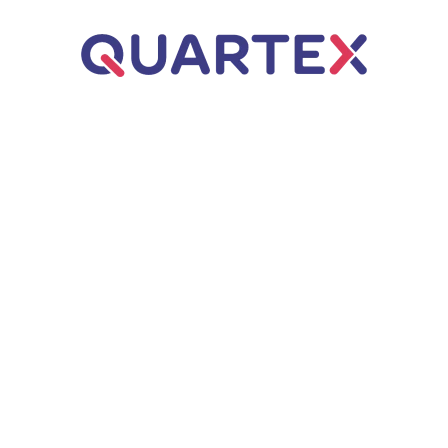
Úvod
ERP řešení
Business Central
Dynamics NAV
Q.WMS – Řízený sklad
Poradenství
Webové aplikace
Q.Invoice
Zakázkové aplikace
AI automatizace
Q.VOS
Projekty