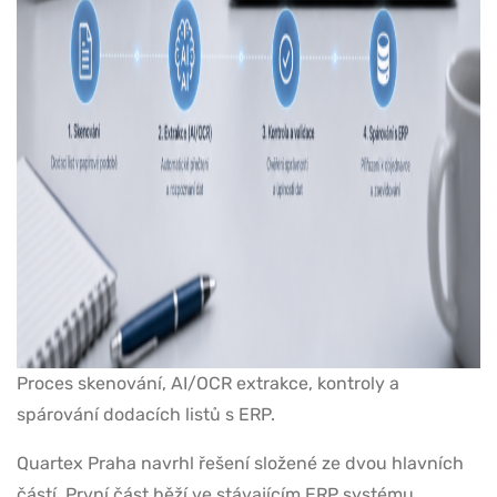
Proces skenování, AI/OCR extrakce, kontroly a
spárování dodacích listů s ERP.
Quartex Praha navrhl řešení složené ze dvou hlavních
částí. První část běží ve stávajícím ERP systému