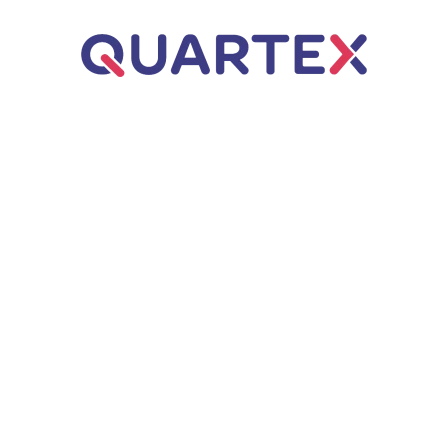
Úvod
ERP řešení
Business Central
Dynamics NAV
Q.WMS – Řízený sklad
Poradenství
Webové aplikace
Q.Invoice
Zakázkové aplikace
AI automatizace
Q.VOS
Projekty