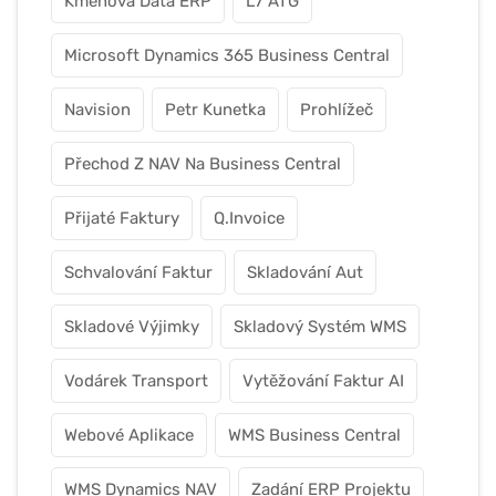
Kmenová Data ERP
L7 ATG
Microsoft Dynamics 365 Business Central
Navision
Petr Kunetka
Prohlížeč
Přechod Z NAV Na Business Central
Přijaté Faktury
Q.Invoice
Schvalování Faktur
Skladování Aut
Skladové Výjimky
Skladový Systém WMS
Vodárek Transport
Vytěžování Faktur AI
Webové Aplikace
WMS Business Central
WMS Dynamics NAV
Zadání ERP Projektu