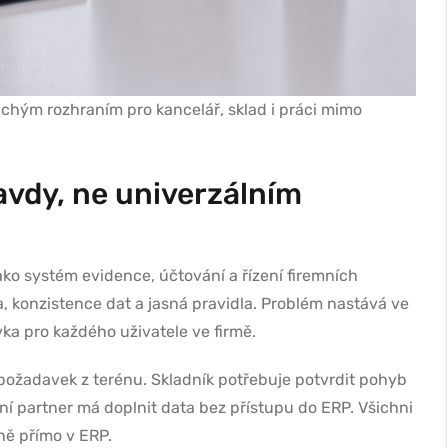
chým rozhraním pro kancelář, sklad i práci mimo
vdy, ne univerzálním
ako systém evidence, účtování a řízení firemních
a, konzistence dat a jasná pravidla. Problém nastává ve
vka pro každého uživatele ve firmě.
 požadavek z terénu. Skladník potřebuje potvrdit pohyb
ní partner má doplnit data bez přístupu do ERP. Všichni
tně přímo v ERP.