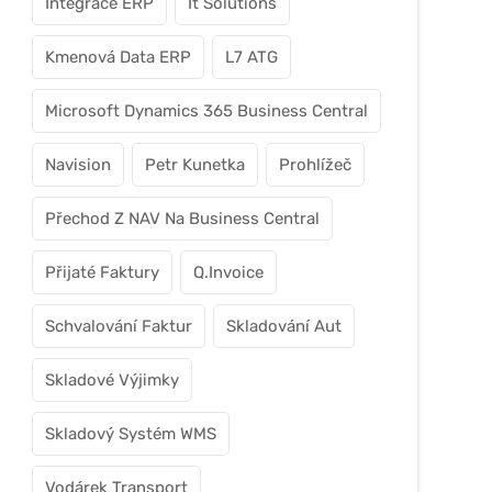
Integrace ERP
It Solutions
Kmenová Data ERP
L7 ATG
Microsoft Dynamics 365 Business Central
Navision
Petr Kunetka
Prohlížeč
Přechod Z NAV Na Business Central
Přijaté Faktury
Q.Invoice
Schvalování Faktur
Skladování Aut
Skladové Výjimky
Skladový Systém WMS
Vodárek Transport