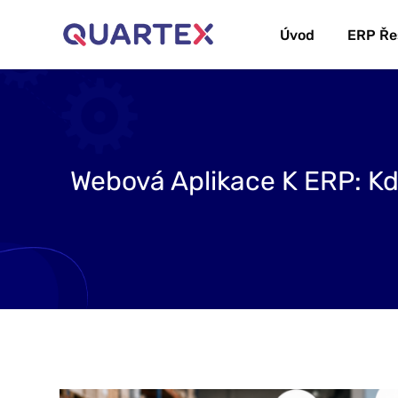
Úvod
ERP Ře
Webová Aplikace K ERP: K