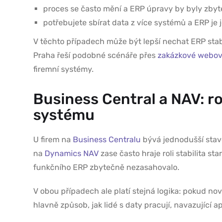
proces se často mění a ERP úpravy by byly zby
potřebujete sbírat data z více systémů a ERP je j
V těchto případech může být lepší nechat ERP stabil
Praha řeší podobné scénáře přes
zakázkové webov
firemní systémy.
Business Central a NAV: roz
systému
U firem na
Business Centralu
bývá jednodušší stavě
na
Dynamics NAV
zase často hraje roli stabilita st
funkčního ERP zbytečně nezasahovalo.
V obou případech ale platí stejná logika: pokud n
hlavně způsob, jak lidé s daty pracují, navazující a