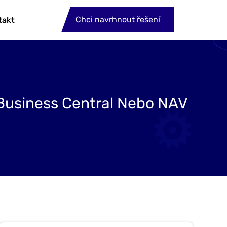
Chci navrhnout řešení
takt
Business Central Nebo NAV