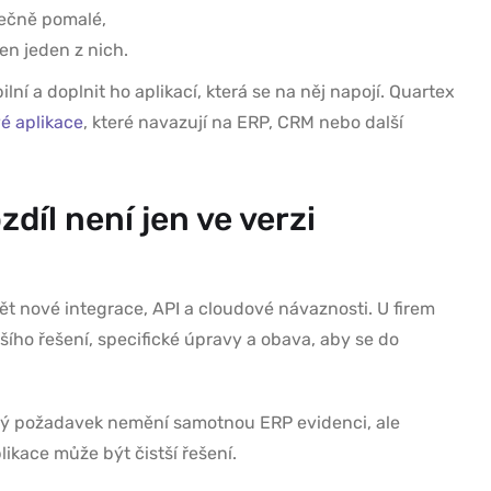
tečně pomalé,
en jeden z nich.
ní a doplnit ho aplikací, která se na něj napojí. Quartex
é aplikace
, které navazují na ERP, CRM nebo další
díl není jen ve verzi
t nové integrace, API a cloudové návaznosti. U firem
aršího řešení, specifické úpravy a obava, aby se do
ový požadavek nemění samotnou ERP evidenci, ale
plikace může být čistší řešení.