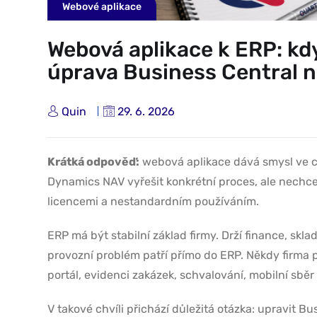
Webové aplikace
Webová aplikace k ERP: kd
úprava Business Central 
Quin
29. 6. 2026
Krátká odpověď:
webová aplikace dává smysl ve c
Dynamics NAV vyřešit konkrétní proces, ale nechce
licencemi a nestandardním používáním.
ERP má být stabilní základ firmy. Drží finance, skl
provozní problém patří přímo do ERP. Někdy firma p
portál, evidenci zakázek, schvalování, mobilní sb
V takové chvíli přichází důležitá otázka: upravit 