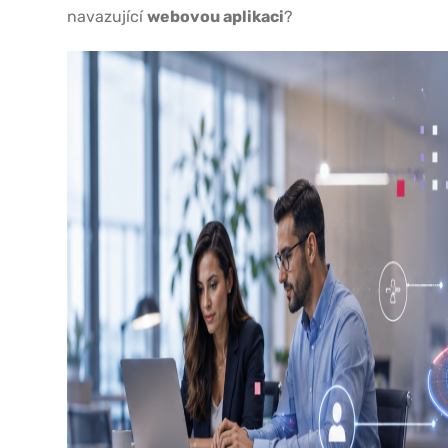
navazující
webovou aplikaci
?