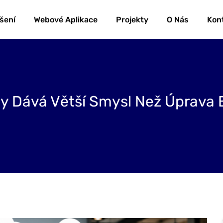
šení
Webové Aplikace
Projekty
O Nás
Kon
dy Dává Větší Smysl Než Úprava 