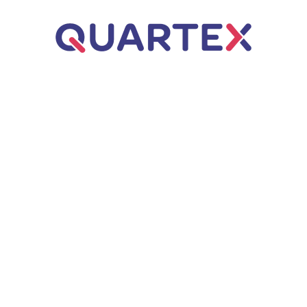
Úvod
ERP řešení
Business Central
Dynamics NAV
Q.WMS – Řízený sklad
Poradenství
Webové aplikace
Q.Invoice
Zakázkové aplikace
AI automatizace
Q.VOS
Projekty