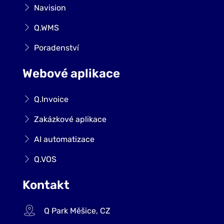
Navision
Q.WMS
Poradenství
Webové aplikace
Q.Invoice
Zakázkové aplikace
AI automatizace
Q.VOS
Kontakt
Q Park Měšice, CZ