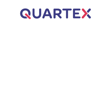
Úvod
ERP řešení
Business Central
Dynamics NAV
Q.WMS – Řízený sklad
Poradenství
Webové aplikace
Q.Invoice
Zakázkové aplikace
AI automatizace
Q.VOS
Projekty