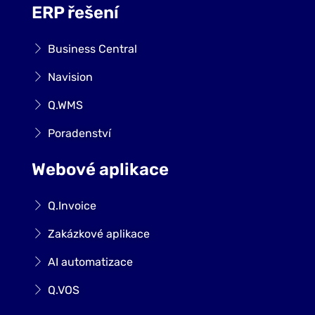
ERP řešení
Business Central
Navision
Q.WMS
Poradenství
Webové aplikace
Q.Invoice
Zakázkové aplikace
AI automatizace
Q.VOS