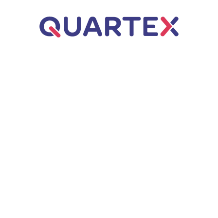
Úvod
ERP řešení
Business Central
Dynamics NAV
Q.WMS – Řízený sklad
Poradenství
Webové aplikace
Q.Invoice
Zakázkové aplikace
AI automatizace
Q.VOS
Projekty