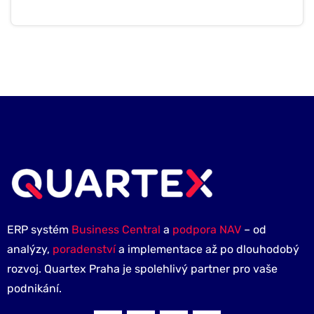
ERP systém
Business Central
a
podpora NAV
– od
analýzy,
poradenství
a implementace až po dlouhodobý
rozvoj. Quartex Praha je spolehlivý partner pro vaše
podnikání.