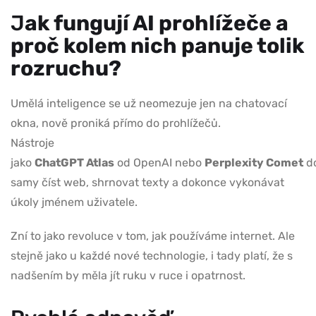
J
ak fungují AI prohlížeče a
proč kolem nich panuje tolik
rozruchu?
Umělá inteligence se už neomezuje jen na chatovací
okna, nově proniká přímo do prohlížečů.
Nástroje
jako
ChatGPT Atlas
od OpenAI nebo
Perplexity Comet
d
samy číst web, shrnovat texty a dokonce vykonávat
úkoly jménem uživatele.
Zní to jako revoluce v tom, jak používáme internet. Ale
stejně jako u každé nové technologie, i tady platí, že s
nadšením by měla jít ruku v ruce i opatrnost.