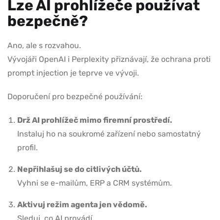
Lze AI prohlížeče používat
bezpečně?
Ano, ale s rozvahou.
Vývojáři OpenAI i Perplexity přiznávají, že ochrana proti
prompt injection je teprve ve vývoji.
Doporučení pro bezpečné používání:
Drž AI prohlížeč mimo firemní prostředí.
Instaluj ho na soukromé zařízení nebo samostatný
profil.
Nepřihlašuj se do citlivých účtů.
Vyhni se e-mailům, ERP a CRM systémům.
Aktivuj režim agenta jen vědomě.
Sleduj, co AI provádí.