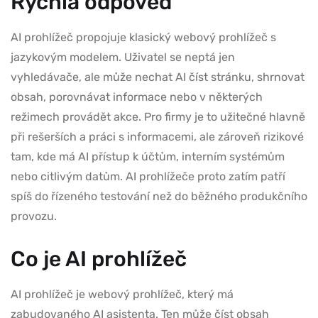
Rychlá odpověď
AI prohlížeč propojuje klasický webový prohlížeč s
jazykovým modelem. Uživatel se neptá jen
vyhledávače, ale může nechat AI číst stránku, shrnovat
obsah, porovnávat informace nebo v některých
režimech provádět akce. Pro firmy je to užitečné hlavně
při rešerších a práci s informacemi, ale zároveň rizikové
tam, kde má AI přístup k účtům, interním systémům
nebo citlivým datům. AI prohlížeče proto zatím patří
spíš do řízeného testování než do běžného produkčního
provozu.
Co je AI prohlížeč
AI prohlížeč je webový prohlížeč, který má
zabudovaného AI asistenta. Ten může číst obsah