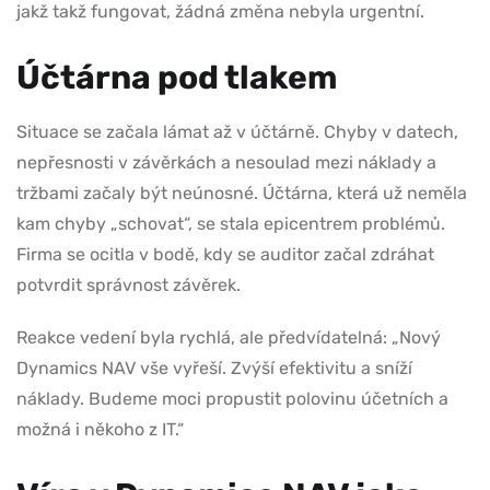
jakž takž fungovat, žádná změna nebyla urgentní.
Účtárna pod tlakem
Situace se začala lámat až v účtárně. Chyby v datech,
nepřesnosti v závěrkách a nesoulad mezi náklady a
tržbami začaly být neúnosné. Účtárna, která už neměla
kam chyby „schovat“, se stala epicentrem problémů.
Firma se ocitla v bodě, kdy se auditor začal zdráhat
potvrdit správnost závěrek.
Reakce vedení byla rychlá, ale předvídatelná: „Nový
Dynamics NAV vše vyřeší. Zvýší efektivitu a sníží
náklady. Budeme moci propustit polovinu účetních a
možná i někoho z IT.“