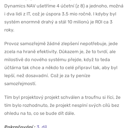
Dynamics NAV ušetříme 4 účetní (z 8) a jednoho, možná
i dva lidi z IT, což je úspora 3.5 mio ročně. I kdyby byl
systém enormně drahý a stál 10 milionů je ROI ca 3
roky.
Provoz samozřejmě žádné zlepšení nepotřebuje, jede
zcela na hraně efektivity. Důkazem je, že to tvrdí, ale
milostivě do nového systému přejde, když to teda
účtárna tak chce a někdo to celé připraví tak, aby byl
lepší, než dosavadní. Což je za ty peníze
samozřejmostí.
Tím byl projektový projekt schválen a troufnu si říci, že
tím bylo rozhodnuto, že projekt nesplní svých cílů bez
ohledu na to, co se bude dít dále.
Pokračování :
3. díl