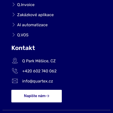
Q.Invoice
Zakázkové aplikace
AI automatizace
Q.VOS
Kontakt
Q Park Měšice, CZ
+420 602 740 062
info@quartex.cz
Napište nám