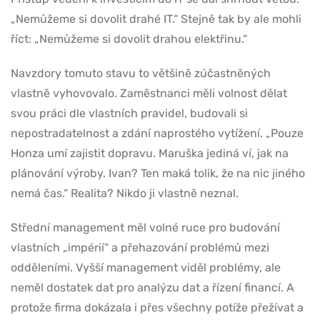
„Nemůžeme si dovolit drahé IT.“ Stejně tak by ale mohli
říct: „Nemůžeme si dovolit drahou elektřinu.“
Navzdory tomuto stavu to většině zúčastněných
vlastně vyhovovalo. Zaměstnanci měli volnost dělat
svou práci dle vlastních pravidel, budovali si
nepostradatelnost a zdání naprostého vytížení. „Pouze
Honza umí zajistit dopravu. Maruška jediná ví, jak na
plánování výroby. Ivan? Ten maká tolik, že na nic jiného
nemá čas.“ Realita? Nikdo ji vlastně neznal.
Střední management měl volné ruce pro budování
vlastních „impérií“ a přehazování problémů mezi
odděleními. Vyšší management viděl problémy, ale
neměl dostatek dat pro analýzu dat a řízení financí. A
protože firma dokázala i přes všechny potíže přežívat a