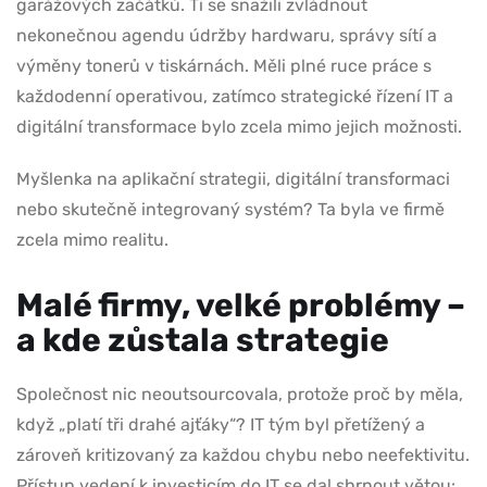
garážových začátků. Ti se snažili zvládnout
nekonečnou agendu údržby hardwaru, správy sítí a
výměny tonerů v tiskárnách. Měli plné ruce práce s
každodenní operativou, zatímco strategické řízení IT a
digitální transformace bylo zcela mimo jejich možnosti.
Myšlenka na aplikační strategii, digitální transformaci
nebo skutečně integrovaný systém? Ta byla ve firmě
zcela mimo realitu.
Malé firmy, velké problémy –
a kde zůstala strategie
Společnost nic neoutsourcovala, protože proč by měla,
když „platí tři drahé ajťáky“? IT tým byl přetížený a
zároveň kritizovaný za každou chybu nebo neefektivitu.
Přístup vedení k investicím do IT se dal shrnout větou: