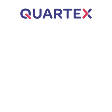
Úvod
ERP řešení
Business Central
Dynamics NAV
Q.WMS – Řízený sklad
Poradenství
Webové aplikace
Q.Invoice
Zakázkové aplikace
AI automatizace
Q.VOS
Projekty