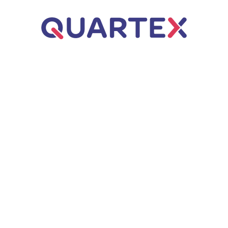
Úvod
ERP řešení
Business Central
Dynamics NAV
Q.WMS – Řízený sklad
Poradenství
Webové aplikace
Q.Invoice
Zakázkové aplikace
AI automatizace
Q.VOS
Projekty