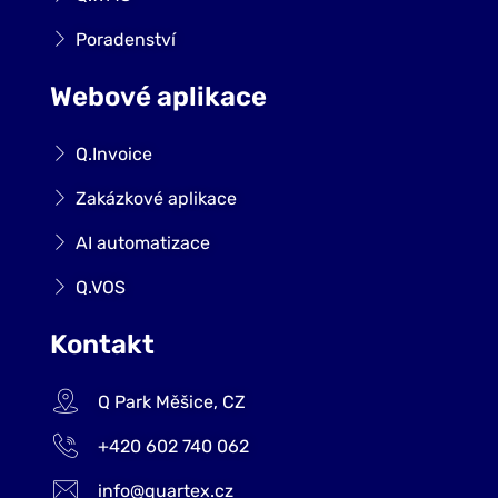
Poradenství
Webové aplikace
Q.Invoice
Zakázkové aplikace
AI automatizace
Q.VOS
Kontakt
Q Park Měšice, CZ
+420 602 740 062
info@quartex.cz